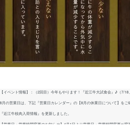
【イベント情報】：（2回目）今年もやります！『近江牛大試食会』♪（7/18、8/
8月の営業日は、下記『営業日カレンダー』の【8月の休業日について】をご
『近江牛枝肉入荷情報』を更新しました。
【営業日・営業時間変更のお知らせ】4月1日より営業日・営業時間変更が変