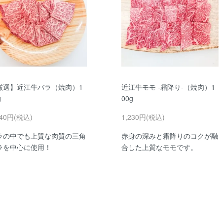
厳選】近江牛バラ（焼肉）1
近江牛モモ ‐霜降り‐（焼肉）1
g
00g
540円(税込)
1,230円(税込)
ラの中でも上質な肉質の三角
赤身の深みと霜降りのコクが融
ラを中心に使用！
合した上質なモモです。