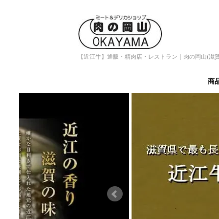
【近江牛】通販・精肉店・レストラン｜肉の岡山(滋賀
商