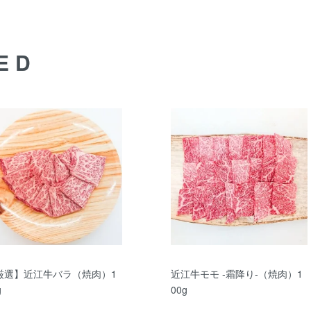
たします。（下記『営業日カレンダー』をご確認ください。）
ED
厳選】近江牛バラ（焼肉）1
近江牛モモ ‐霜降り‐（焼肉）1
g
00g