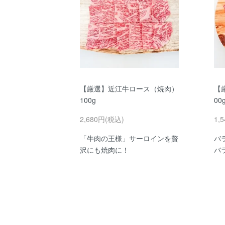
【厳選】近江牛ロース（焼肉）
【
100g
00
2,680円(税込)
1,
「牛肉の王様」サーロインを贅
バ
沢にも焼肉に！
バ