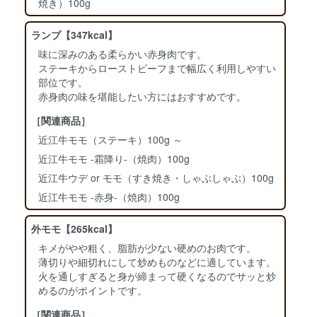
焼き）100g
ランプ【347kcal】
味に深みのある柔らかい赤身肉です。
ステーキからローストビーフまで幅広く利用しやすい
部位です。
赤身肉の味を堪能したい方にはおすすめです。
［関連商品］
近江牛モモ（ステーキ）100g ～
近江牛モモ ‐霜降り‐（焼肉）100g
近江牛ウデ or モモ（すき焼き・しゃぶしゃぶ）100g
近江牛モモ ‐赤身‐（焼肉）100g
外モモ【265kcal】
キメがやや粗く、脂肪が少ない硬めのお肉です。
薄切りや細切れにして炒めものなどに適しています。
火を通しすぎると身が締まって硬くなるのでサッと炒
めるのがポイントです。
［関連商品］