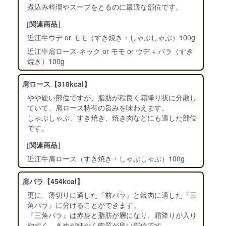
煮込み料理やスープをとるのに最適な部位です。
［関連商品］
近江牛ウデ or モモ（すき焼き・しゃぶしゃぶ）100g
近江牛肩ロース-ネック or モモ or ウデ + バラ（すき
焼き）100g
肩ロース【318kcal】
やや硬い部位ですが、脂肪が程良く霜降り状に分散し
ていて、肩ロース特有の旨みを味わえます。
しゃぶしゃぶ、すき焼き、焼き肉などにも適した部位
です。
［関連商品］
近江牛肩ロース（すき焼き・しゃぶしゃぶ）100g
肩バラ【454kcal】
更に、薄切りに適した『前バラ』と焼肉に適した『三
角バラ』に分けることができます。
『三角バラ』は赤身と脂肪が層になり、霜降りが入り
やすく、きめが細かく肉質が良い部位です。