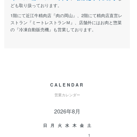
ども取り扱っております。
1階にて近江牛精肉店『肉の岡山』、2階にて精肉店直営レ
ストラン『ミートレストランＭ』、店舗外にはお肉と惣菜
の『冷凍自動販売機』も営業しております。
CALENDAR
営業カレンダー
2026年8月
日
月
火
水
木
金
土
1