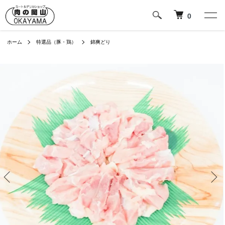
0
ホーム
特選品（豚・鶏）
錦爽どり