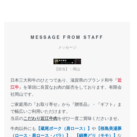
MESSAGE FROM STAFF
メッセージ
【担当】：岡山
日本三大和牛のひとつであり、滋賀県のブランド和牛『
近
江牛
』を筆頭に良質なお肉の販売をしております。有限会
社岡山です。
ご家庭用の『お取り寄せ』から『贈答品』・『ギフト』ま
で幅広いご利用いただけます。
当店の
こだわり近江牛肉
をぜひ一度ご賞味くださいませ。
牛肉以外にも
【蔵尾ポーク（肩ロース）】
や
【桜島美湯豚
（ロース・肩ロース・バラ）】
、
【錦爽どり（モモ）】
な