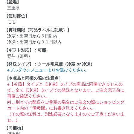
【産地】
三重県
【使用部位】
モモ
【賞味期限（商品ラベルに記載）】
冷蔵：出荷日から５日以内
冷凍：出荷日から３０日以内
【ギフト対応】：可能
熨斗（無料）
【発送タイプ】：クール宅急便（冷蔵 or 冷凍）
※プルダウンメニューよりお選びください。
［冷凍品と同梱の際の注意点］
※【冷蔵】タイプと【冷凍】タイプの商品は同梱できませんの
で、全て【冷凍】タイプでの発送となります。ご注文完了前に
再度ご確認ください。
尚、別々での配送をご希望の場合はご注文の際にショッピング
カート内の『備考欄』にお書き添えください。
（その際の送料は、別途必要となりますのでご了承くださいま
せ。）
【同梱物】
保冷剤